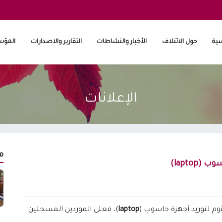
سية
حول الائتلاف
الأخبار والنشاطات
التقارير والاصدارات
المؤس
الإعلانات
م
lapto)
 لتوريد أجهزة حاسوب (
laptop
)، فعلى الموردين المسجلين