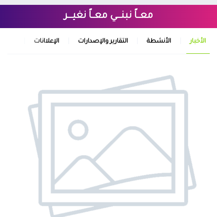
معــاً نبنـــي معــاً نغيـــر
الأخبار
الأنشطة
التقارير والإصدارات
الإعلاانات